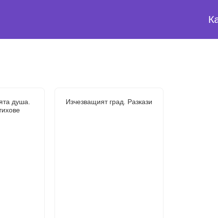
К
ята душа.
Изчезващият град. Разкази
тихове