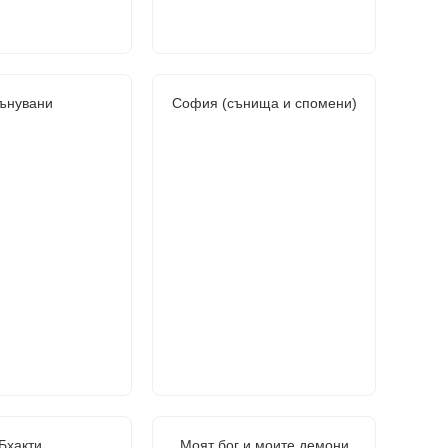
ънувани
София (сънища и спомени)
Бхакти
Моят бог и моите демони