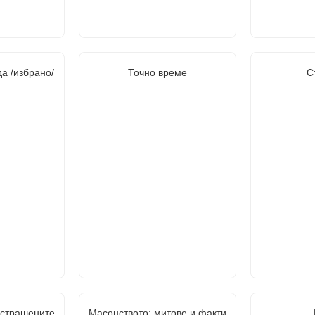
а /избрано/
Точно време
С
астрашените
Масонството: митове и факти