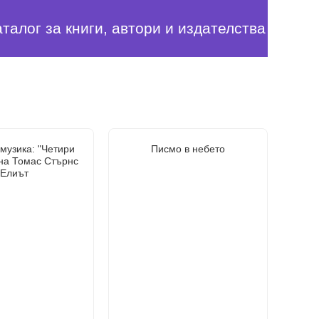
аталог за книги, автори и издателства
музика: "Четири
Писмо в небето
 на Томас Стърнс
Елиът