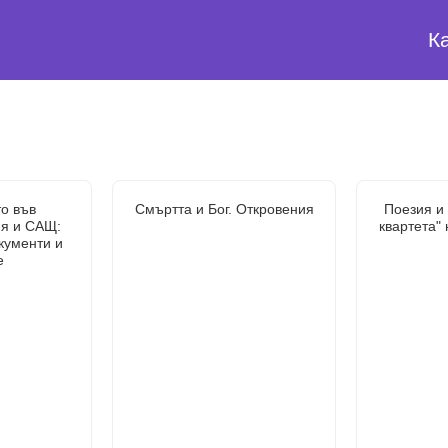
К
о във
Смъртта и Бог. Откровения
Поезия и 
я и САЩ:
квартета"
кументи и
е