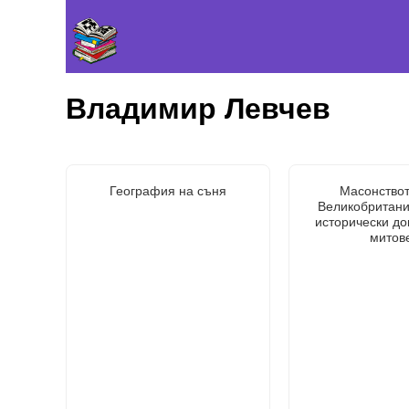
Владимир Левчев
География на съня
Масонствот
Великобритани
исторически до
митов