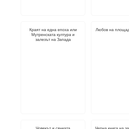
Краят на една епоха или
Любов на площад
Мутренската култура и
залезът на Запада
Човекът и сянката
Черна книга на з