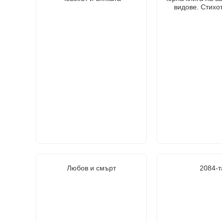
видове. Стихо
Любов и смърт
2084-т