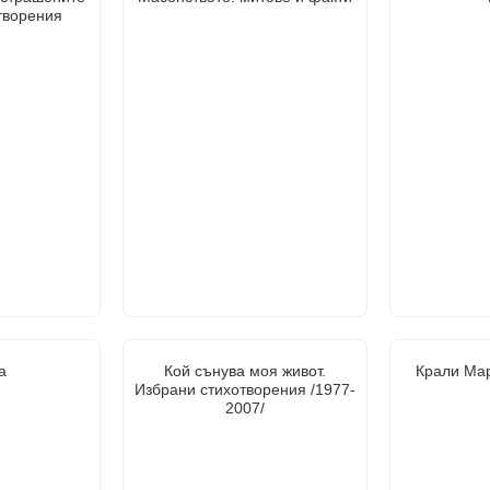
творения
а
Кой сънува моя живот.
Крали Мар
Избрани стихотворения /1977-
2007/