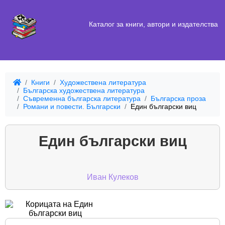
Каталог за книги, автори и издателства
Книги
Художествена литература
Българска художествена литература
Съвременна българска литература
Българска проза
Романи и повести. Български
Един български виц
Един български виц
Иван Кулеков