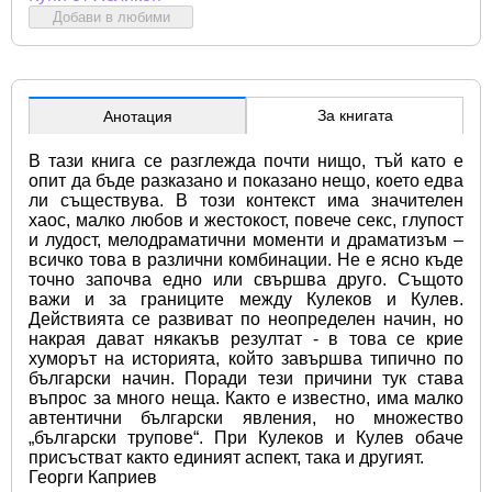
Добави в любими
За книгата
Анотация
В тази книга се разглежда почти нищо, тъй като е 
опит да бъде разказано и показано нещо, което едва 
ли съществува. В този контекст има значителен 
хаос, малко любов и жестокост, повече секс, глупост 
и лудост, мелодраматични моменти и драматизъм – 
всичко това в различни комбинации. Не е ясно къде 
точно започва едно или свършва друго. Същото 
важи и за границите между Кулеков и Кулев. 
Действията се развиват по неопределен начин, но 
накрая дават някакъв резултат - в това се крие 
хуморът на историята, който завършва типично по 
български начин. Поради тези причини тук става 
въпрос за много неща. Както е известно, има малко 
автентични български явления, но множество 
„български трупове“. При Кулеков и Кулев обаче 
присъстват както единият аспект, така и другият.
Георги Каприев