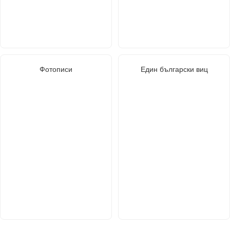
Фотописи
Един български виц