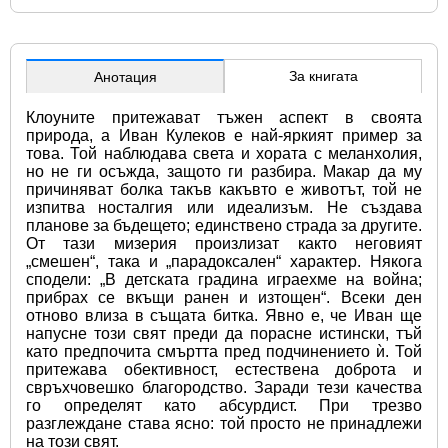
За книгата
Анотация
Клоуните притежават тъжен аспект в своята 
природа, а Иван Кулеков е най-яркият пример за 
това. Той наблюдава света и хората с меланхолия, 
но не ги осъжда, защото ги разбира. Макар да му 
причиняват болка такъв какъвто е животът, той не 
изпитва носталгия или идеализъм. Не създава 
планове за бъдещето; единствено страда за другите. 
От тази мизерия произлизат както неговият 
„смешен“, така и „парадоксален“ характер. Някога 
сподели: „В детската градина играехме на война; 
прибрах се вкъщи ранен и изтощен“. Всеки ден 
отново влиза в същата битка. Явно е, че Иван ще 
напусне този свят преди да порасне истински, тъй 
като предпочита смъртта пред подчинението ѝ. Той 
притежава обективност, естествена доброта и 
свръхчовешко благородство. Заради тези качества 
го определят като абсурдист. При трезво 
разглеждане става ясно: той просто не принадлежи 
на този свят.