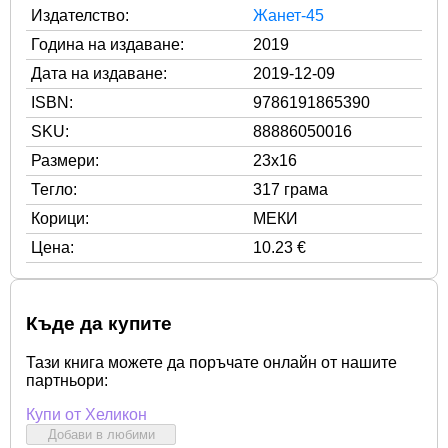
Издателство:
Жанет-45
Година на издаване:
2019
Дата на издаване:
2019-12-09
ISBN:
9786191865390
SKU:
88886050016
Размери:
23x16
Тегло:
317 грама
Корици:
МЕКИ
Цена:
10.23 €
Къде да купите
Тази книга можете да поръчате онлайн от нашите
партньори:
Купи от Хеликон
Добави в любими