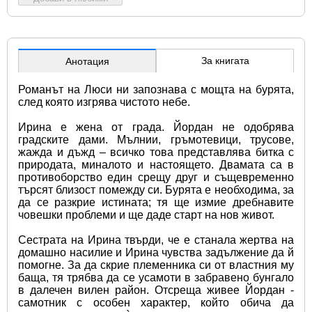
За книгата
Анотация
Романът на Люси ни запознава с мощта на бурята, 
след която изгрява чистото небе.
Ирина е жена от града. Йордан не одобрява 
градските дами. Мълнии, гръмотевици, трусове, 
жажда и дъжд – всичко това представлява битка с 
природата, миналото и настоящето. Двамата са в 
противоборство един срещу друг и същевременно 
търсят близост помежду си. Бурята е необходима, за 
да се разкрие истината; тя ще измие дребнавите 
човешки проблеми и ще даде старт на нов живот.
Сестрата на Ирина твърди, че е станала жертва на 
домашно насилие и Ирина чувства задължение да й 
помогне. За да скрие племенника си от властния му 
баща, тя трябва да се усамоти в забравено бунгало 
в далечен вилен район. Отсреща живее Йордан - 
самотник с особен характер, който обича да 