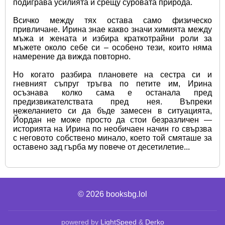
подиграва усилията ѝ срещу суровата природа.
Всичко между тях остава само физическо 
привличане. Ирина знае какво значи химията между 
мъжа и жената и избира краткотрайни роли за 
мъжете около себе си – особено тези, които няма 
намерение да вижда повторно.
Но когато разбира плановете на сестра си и 
гневният съпруг тръгва по петите им, Ирина 
осъзнава колко сама е останала пред 
предизвикателствата пред нея. Въпреки 
нежеланието си да бъде замесен в ситуацията, 
Йордан не може просто да стои безразличен — 
историята на Ирина по необичаен начин го свързва 
с неговото собствено минало, което той смяташе за 
оставено зад гърба му повече от десетилетие...
© 2026
booksbg.lol
powered by
LightSpeed
&
Derko