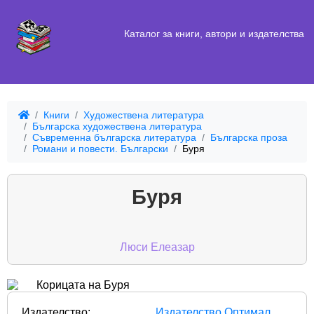
Каталог за книги, автори и издателства
Книги
Художествена литература
Българска художествена литература
Съвременна българска литература
Българска проза
Романи и повести. Български
Буря
Буря
Люси Елеазар
Издателство:
Издателство Оптимал