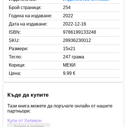
Брой страници:
254
Година на издаване:
2022
Дата на издаване:
2022-12-16
ISBN:
9786199133248
SKU:
28936230012
Размери:
15x21
Тегло:
247 грама
Корици:
МЕКИ
Цена:
9.99 €
Къде да купите
Тази книга можете да поръчате онлайн от нашите
партньори:
Купи от Хеликон
Добави в любими