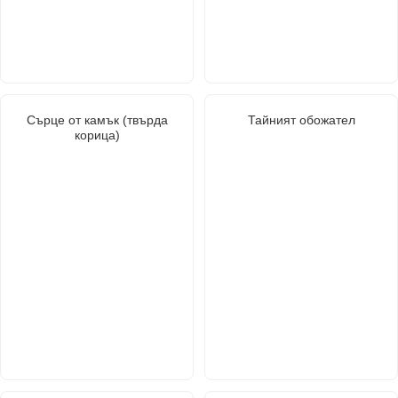
Сърце от камък (твърда
Тайният обожател
корица)