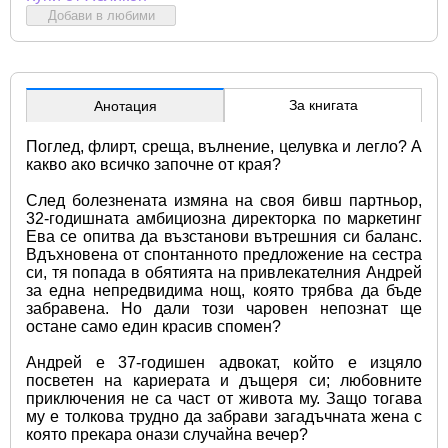
Добави в любими
За книгата
Анотация
Поглед, флирт, среща, вълнение, целувка и легло? А 
какво ако всичко започне от края?
След болезнената измяна на своя бивш партньор, 
32-годишната амбициозна директорка по маркетинг 
Ева се опитва да възстанови вътрешния си баланс. 
Вдъхновена от спонтанното предложение на сестра 
си, тя попада в обятията на привлекателния Андрей 
за една непредвидима нощ, която трябва да бъде 
забравена. Но дали този чаровен непознат ще 
остане само един красив спомен?
Андрей е 37-годишен адвокат, който е изцяло 
посветен на кариерата и дъщеря си; любовните 
приключения не са част от живота му. Защо тогава 
му е толкова трудно да забрави загадъчната жена с 
която прекара онази случайна вечер?