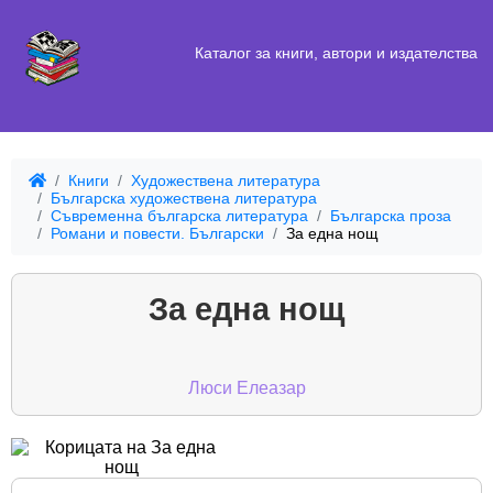
Каталог за книги, автори и издателства
Книги
Художествена литература
Българска художествена литература
Съвременна българска литература
Българска проза
Романи и повести. Български
За една нощ
За една нощ
Люси Елеазар