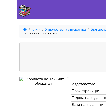
Книги
Художествена литература
Българск
Тайният обожател
Издателство:
Брой страници:
Година на издаване
Дата на издаване: