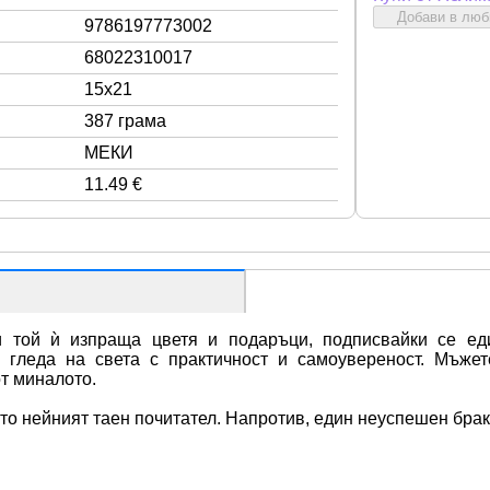
Добави в лю
9786197773002
68022310017
15x21
387 грама
МЕКИ
11.49 €
 той ѝ изпраща цветя и подаръци, подписвайки се еди
о гледа на света с практичност и самоувереност. Мъжет
т миналото.
сто нейният таен почитател. Напротив, един неуспешен брак 