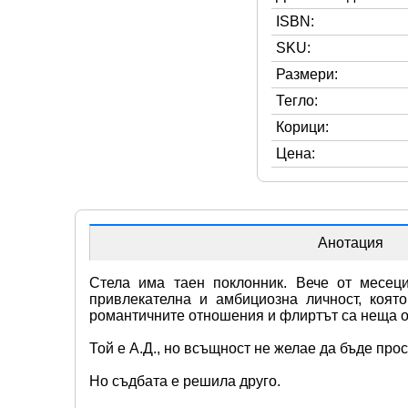
ISBN:
SKU:
Размери:
Тегло:
Корици:
Цена:
Анотация
Стела има таен поклонник. Вече от месеци
привлекателна и амбициозна личност, коят
романтичните отношения и флиртът са неща о
Той е А.Д., но всъщност не желае да бъде про
Но съдбата е решила друго.