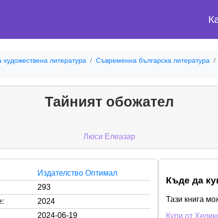
К
а художествена литература
Съвременна българска литература
Тайният обожател
Люси Елеазар
Издателство Оптимал
Къде да ку
293
Тази книга мо
:
2024
2024-06-19
Купи от Хелик