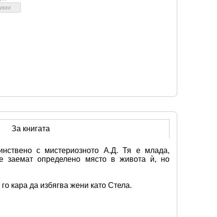
бими
За книгата
нствено с мистериозното А.Д. Тя е млада, 
е заемат определено място в живота ѝ, но 
го кара да избягва жени като Стела.