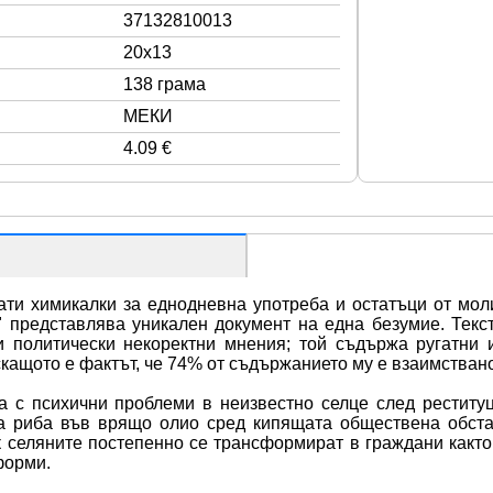
37132810013
20x13
138 грама
МЕКИ
4.09 €
ти химикалки за еднодневна употреба и остатъци от моли
 представлява уникален документ на една безумие. Текстъ
и политически некоректни мнения; той съдържа ругатни и
скащото е фактът, че 74% от съдържанието му е взаимствано
 с психични проблеми в неизвестно селце след реституци
на риба във врящо олио сред кипящата обществена обстан
селяните постепенно се трансформират в граждани както
форми.