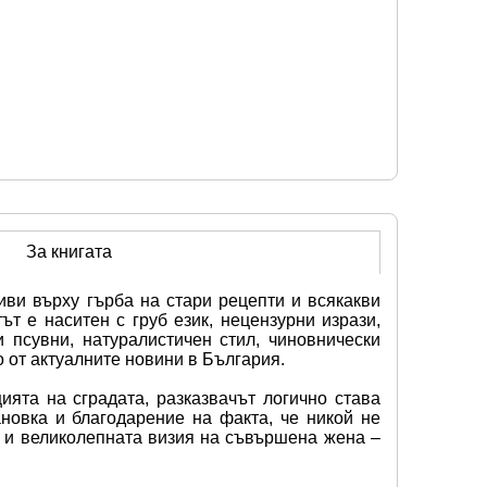
За книгата
ви върху гърба на стари рецепти и всякакви 
т е наситен с груб език, нецензурни изрази, 
 псувни, натуралистичен стил, чиновнически 
 от актуалните новини в България.
ята на сградата, разказвачът логично става 
овка и благодарение на факта, че никой не 
 и великолепната визия на съвършена жена – 