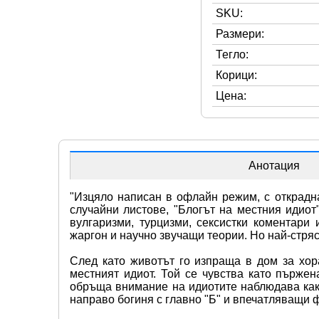
SKU:
Размери:
Тегло:
Корици:
Цена:
Анотация
"Изцяло написан в офлайн режим, с открадна
случайни листове, "Блогът на местния идиот"
вулгаризми, турцизми, сексистки коментари 
жаргон и научно звучащи теории. Но най-стря
След като животът го изпраща в дом за хора
местният идиот. Той се чувства като пърже
обръща внимание на идиотите наблюдава как 
направо богиня с главно "Б" и впечатляващи 