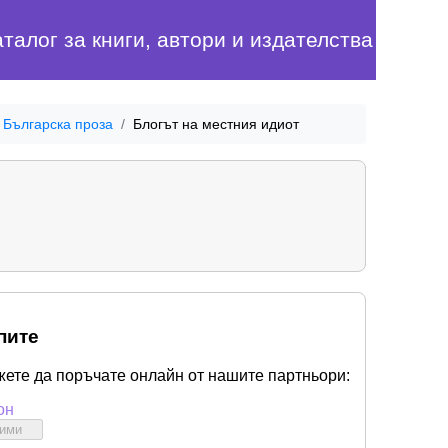
аталог за книги, автори и издателства
Българска проза
Блогът на местния идиот
пите
жете да поръчате онлайн от нашите партньори:
он
бими