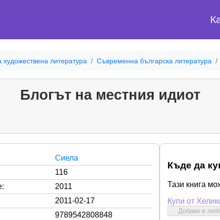
К
а художествена литература
Съвременна българска литература
Блогът на местния идиот
Сиела
Къде да ку
116
Тази книга мо
:
2011
2011-02-17
Купи от Хелик
Добави в лю
9789542808848