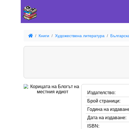
Книги
Художествена литература
Българск
Издателство:
Брой страници:
Година на издаване
Дата на издаване:
ISBN: