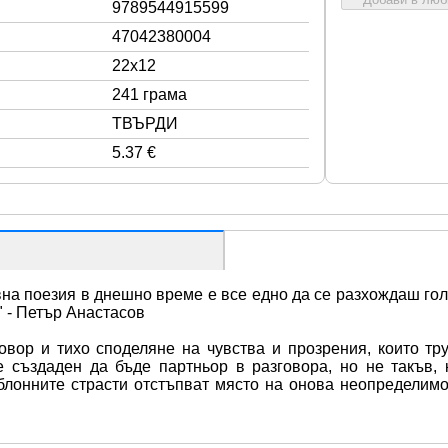
9789544915599
47042380004
22x12
241 грама
ТВЪРДИ
5.37 €
на поезия в днешно време е все едно да се разхождаш гол 
." - Петър Анастасов
вор и тихо споделяне на чувства и прозрения, които тру
 създаден да бъде партньор в разговора, но не такъв, к
лонните страсти отстъпват място на онова неопределимо, 