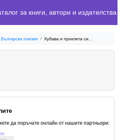
аталог за книги, автори и издателства
Българска поезия
Хубава и проклета си...
пите
жете да поръчате онлайн от нашите партньори:
он
бими