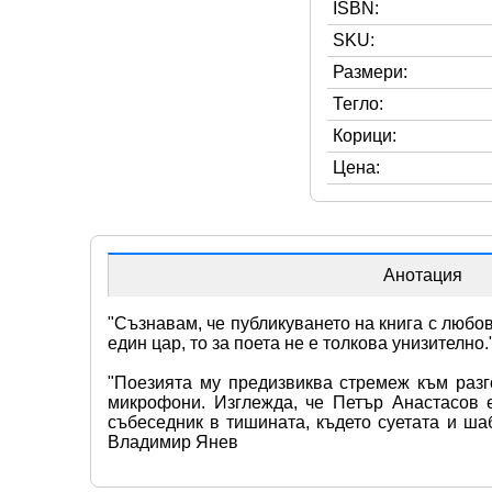
ISBN:
SKU:
Размери:
Тегло:
Корици:
Цена:
Анотация
"Съзнавам, че публикуването на книга с любов
един цар, то за поета не е толкова унизително
"Поезията му предизвиква стремеж към разго
микрофони. Изглежда, че Петър Анастасов е
събеседник в тишината, където суетата и шаб
Владимир Янев