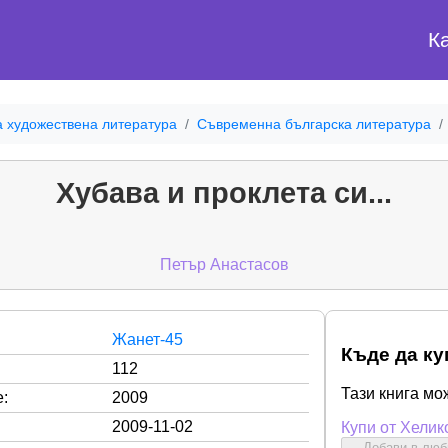
К
а художествена литература
Съвременна българска литература
Хубава и проклета си...
Петър Анастасов
Жанет-45
Къде да ку
112
Тази книга мо
:
2009
2009-11-02
Купи от Хелик
Добави в лю