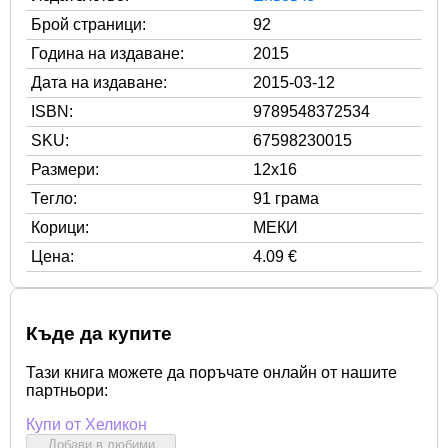
Брой страници:
92
Година на издаване:
2015
Дата на издаване:
2015-03-12
ISBN:
9789548372534
SKU:
67598230015
Размери:
12x16
Тегло:
91 грама
Корици:
МЕКИ
Цена:
4.09 €
Къде да купите
Тази книга можете да поръчате онлайн от нашите
партньори:
Купи от Хеликон
Добави в любими