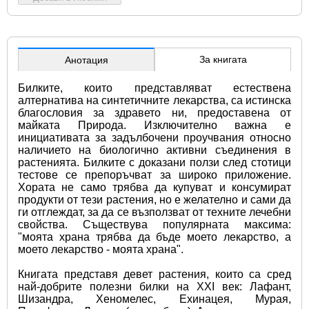
За книгата
Анотация
Билките, които представляват естествена 
алтернатива на синтетичните лекарства, са истинска 
благословия за здравето ни, предоставена от 
майката Природа. Изключително важна е 
инициативата за задълбочени проучвания относно 
наличието на биологично активни съединения в 
растенията. Билките с доказани ползи след стотици 
тестове се препоръчват за широко приложение. 
Хората не само трябва да купуват и консумират 
продукти от тези растения, но е желателно и сами да 
ги отглеждат, за да се възползват от техните лечебни 
свойства. Съществува популярната максима: 
"моята храна трябва да бъде моето лекарство, а 
моето лекарство - моята храна". 
Книгата представя девет растения, които са сред 
най-добрите полезни билки на XXI век: Лафант, 
Шизандра, Хеномелес, Ехинацея, Мурая, 