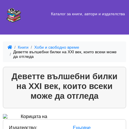
Каталог за книги, автори и издателства
Книги
Хоби и свободно време
Деветте вълшебни билки на XXI век, които всеки може
да отгледа
Деветте вълшебни билки
на XXI век, които всеки
може да отгледа
Издателство:
Еньовче