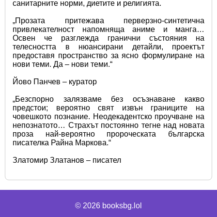
санитарните норми, диетите и религията.
„Прозата притежава перверзно-синтетична 
привлекателност напомняща аниме и манга… 
Освен че разглежда гранични състояния на 
телесността в нюансирани детайли, проектът 
предоставя пространство за ясно формулиране на 
нови теми. Да – нови теми.“
Йово Панчев – куратор
„Безспорно залязваме без осъзнаване какво 
предстои; вероятно свят извън границите на 
човешкото познание. Неодекадентско проучване на 
непознатото… Страхът постоянно тегне над новата 
проза най-вероятно пророческата българска 
писателка Райна Маркова.“
Златомир Златанов – писател
© 2026
booksbg.lol