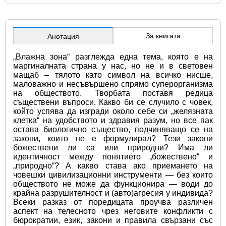
За книгата
Анотация
„Влажна зона“ разглежда една тема, която е на 
маргиналната страна у нас, но не и в световен 
мащаб – тялото като символ на всичко нисше, 
маловажно и несъвършено спрямо суперорганизма 
на обществото. Творбата поставя редица 
съществени въпроси. Какво би се случило с човек, 
който успява да изгради около себе си „желязната 
клетка“ на удобството и здравия разум, но все пак 
остава биологично същество, подчиняващо се на 
закони, които не е формулирал? Тези закони 
божествени ли са или природни? Има ли 
идентичност между понятието „божествено“ и 
„природно“? А какво става ако приемането на 
човешки цивилизационни инструменти — без които 
обществото не може да функционира — води до 
крайна разрушителност и (авто)агресия у индивида? 
Всеки разказ от поредицата проучва различен 
аспект на телесното чрез неговите конфликти с 
бюрократии, език, закони и правила свързани със 