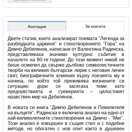
За книгата
Анотация
Двете статии, които анализират поемата "Легенда за 
разблудната царкиня" и стихотворението "Гора" на 
Димчо Дебелянов, написани от Валентина Радинска, 
представляваха значимо културно събитие в 
началото на 80-те години. До този момент никой не 
беше осмелил да свърже дълбоко символистичните 
творби на великия български лирик с неговия личен 
свят, биографичните влияния върху поезията му и 
начина, по който той преживява жизнените си 
ситуации; дори се засягаха теми като 
предчувствията и суеверията – цялостният 
нравствен мир на Дебелянов.
В новата си книга "Димчо Дебелянов и Повелителя 
на вълците", Радинска е включила анализ на едно от 
най-великолепните стихотворения на Димчо - "Миг". 
Този анализ е извършен в същия стил и с подобни 
методи, но обогатен с нов опит както в душевен 