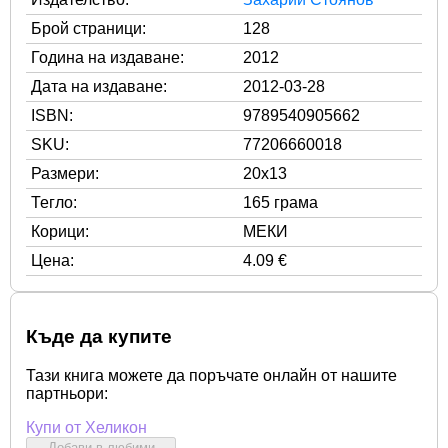
Брой страници:
128
Година на издаване:
2012
Дата на издаване:
2012-03-28
ISBN:
9789540905662
SKU:
77206660018
Размери:
20x13
Тегло:
165 грама
Корици:
МЕКИ
Цена:
4.09 €
Къде да купите
Тази книга можете да поръчате онлайн от нашите
партньори:
Купи от Хеликон
Добави в любими