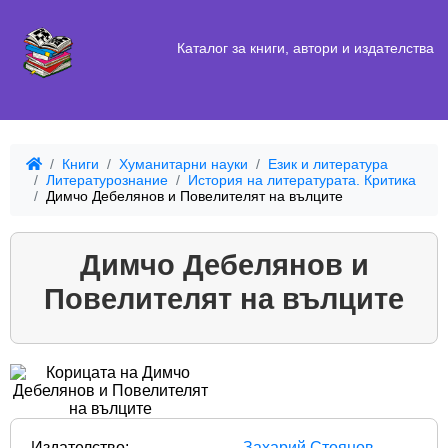
Каталог за книги, автори и издателства
Книги
Хуманитарни науки
Език и литература
Литературознание
История на литературата. Критика
Димчо Дебелянов и Повелителят на вълците
Димчо Дебелянов и
Повелителят на вълците
Издателство:
Захарий Стоянов