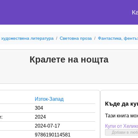
К
 художествена литература
Световна проза
Фантастика, фентъ
Кралете на нощта
Изток-Запад
Къде да ку
304
Тази книга мо
:
2024
2024-07-17
Купи от Хелик
Добави в лю
9786190114581