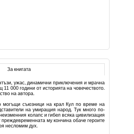
За книгата
нтъзи, ужас, динамични приключения и мрачна 
11 000 години от историята на човечеството. 
ство на автора.
о могъщи съюзници на крал Кул по време на 
ставители на умиращия народ. Тук много по-
неизменния колапс и гибел всяка цивилизация 
 преждевременната му кончина обаче героите 
оя несломим дух.