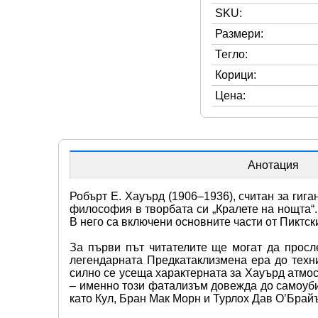
SKU:
Размери:
Тегло:
Корици:
Цена:
Анотация
Робърт Е. Хауърд (1906–1936), считан за гиг
философия в творбата си „Кралете на нощта“.
В него са включени основните части от Пиктск
За първи път читателите ще могат да просл
легендарната Предкатаклизмена ера до техн
силно се усеща характерната за Хауърд атмос
– именно този фатализъм довежда до самоуби
като Кул, Бран Мак Морн и Турлох Дав О’Брай