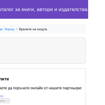
аталог за книги, автори и издателства
зи. Хорър
Кралете на нощта
пите
жете да поръчате онлайн от нашите партньори:
он
бими