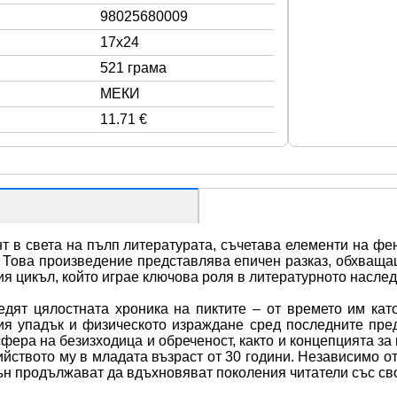
98025680009
17x24
521 грама
МЕКИ
11.71 €
ант в света на пълп литературата, съчетава елементи на фе
 Това произведение представлява епичен разказ, обхващащ 
ия цикъл, който играе ключова роля в литературното наслед
едят цялостната хроника на пиктите – от времето им кат
ия упадък и физическото израждане сред последните пред
фера на безизходица и обреченост, както и концепцията за 
йството му в младата възраст от 30 години. Независимо от
ън продължават да вдъхновяват поколения читатели със св