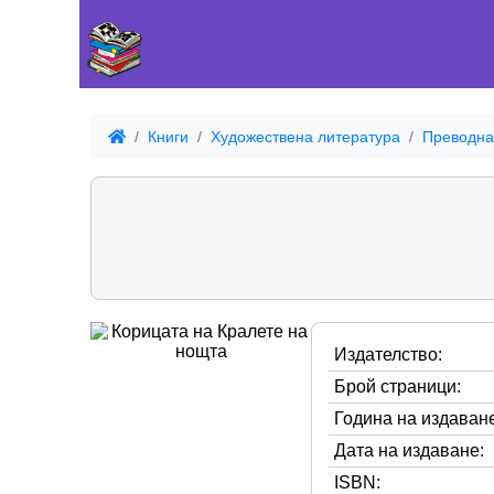
Книги
Художествена литература
Преводна
Издателство:
Брой страници:
Година на издаване
Дата на издаване:
ISBN: