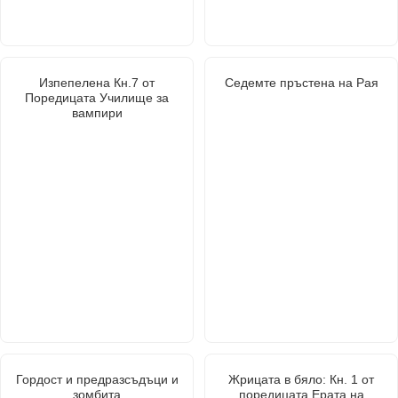
Изпепелена Кн.7 от
Седемте пръстена на Рая
Поредицата Училище за
вампири
Гордост и предразсъдъци и
Жрицата в бяло: Кн. 1 от
зомбита
поредицата Ерата на