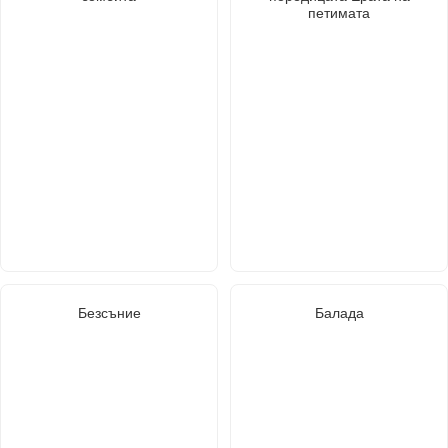
петимата
Безсъние
Балада