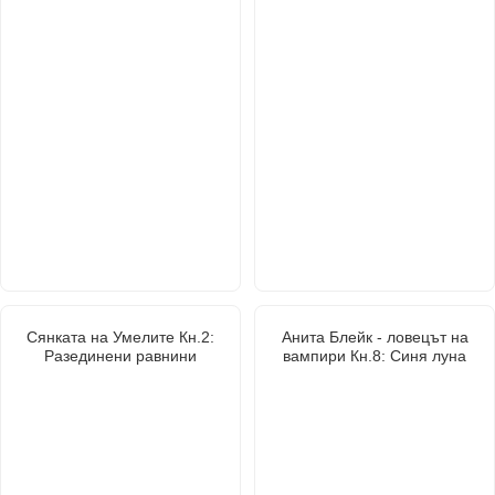
Сянката на Умелите Кн.2:
Анита Блейк - ловецът на
Разединени равнини
вампири Кн.8: Синя луна