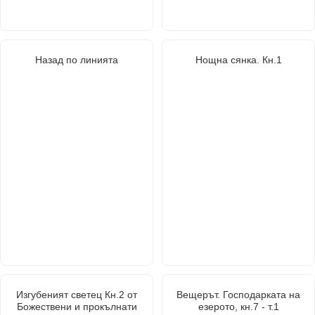
Назад по линията
Нощна сянка. Кн.1
Изгубеният светец Кн.2 от
Вещерът. Господарката на
Божествени и прокълнати
езерото, кн.7 - т.1