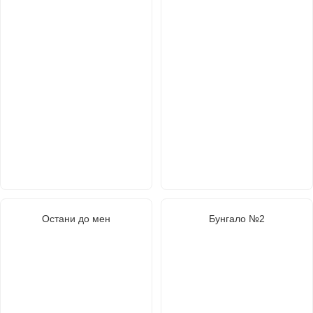
Остани до мен
Бунгало №2