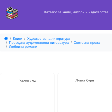
Каталог за книги, автори и издателства
Книги
Художествена литература
Преводна художествена литература
Световна проза
Любовни романи
Горещ лед
Лятна буря