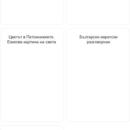
Цветът в Петокнижието.
Българско-ивритски
Езикова картина на света
разговорник