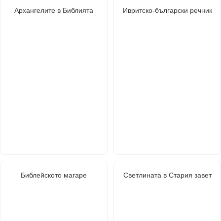
Архангелите в Библията
Ивритско-български речник
Библейското магаре
Светлината в Стария завет