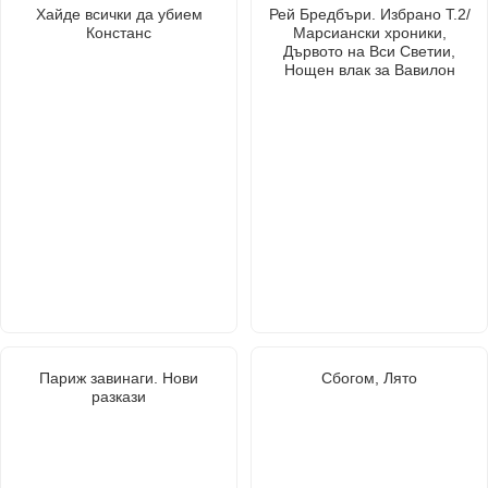
Хайде всички да убием
Рей Бредбъри. Избрано Т.2/
Констанс
Марсиански хроники,
Дървото на Вси Светии,
Нощен влак за Вавилон
Париж завинаги. Нови
Сбогом, Лято
разкази