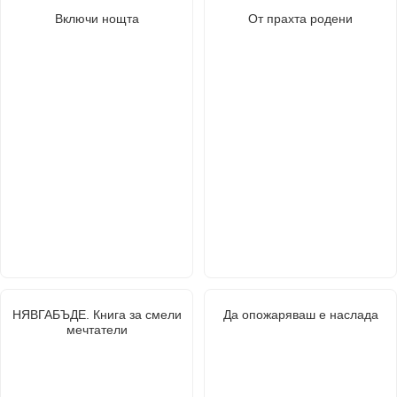
Включи нощта
От прахта родени
НЯВГАБЪДЕ. Книга за смели
Да опожаряваш е наслада
мечтатели