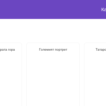
К
рата гора
Големият портрет
Татарс