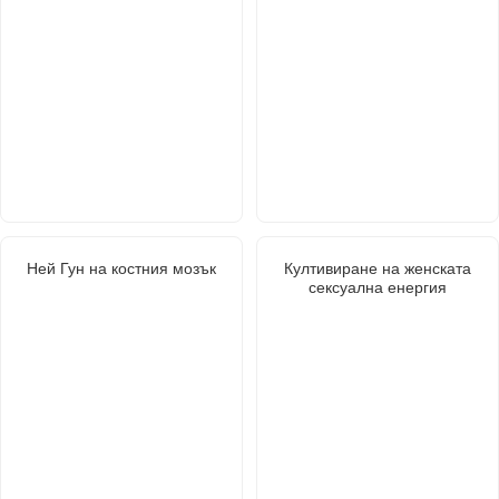
Ней Гун на костния мозък
Култивиране на женската
сексуална енергия