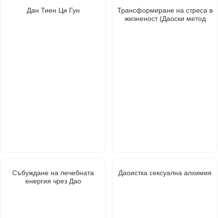
Дан Тиен Ци Гун
Трансформиране на стреса в
жизненост (Даоски метод
Събуждане на лечебната
Даоистка сексуална алхимия
енергия чрез Дао