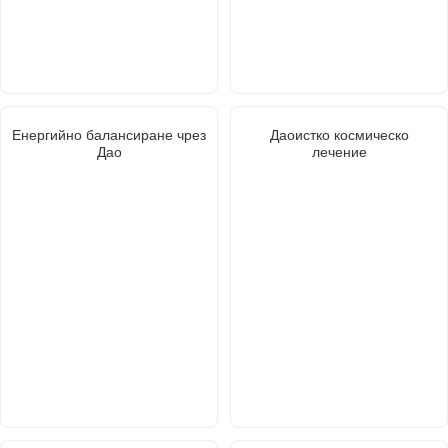
Енергийно балансиране чрез
Даоистко космическо
Дао
лечение