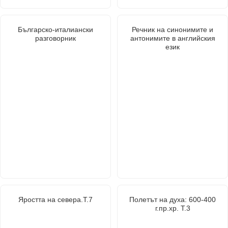
Българско-италиански
Речник на синонимите и
разговорник
антонимите в английския
език
Яростта на севера.Т.7
Полетът на духа: 600-400
г.пр.хр. Т.3