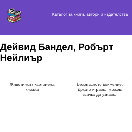
Каталог за книги, автори и издателства
Дейвид Бандел, Робърт
Нейлиър
Животинки / картонена
Безопасното движение:
книжка
Докато играеш, можеш
всичко да узнаеш!