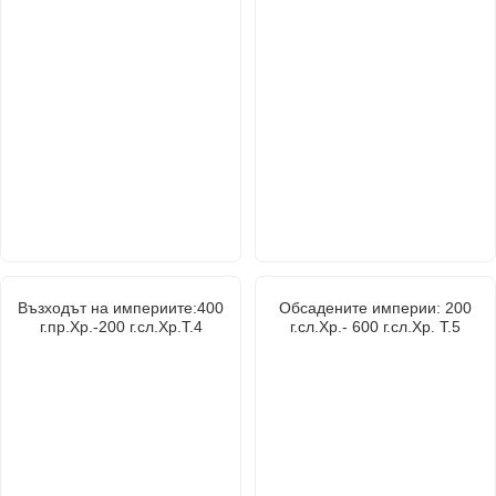
Възходът на империите:400
Обсадените империи: 200
г.пр.Хр.-200 г.сл.Хр.Т.4
г.сл.Хр.- 600 г.сл.Хр. Т.5