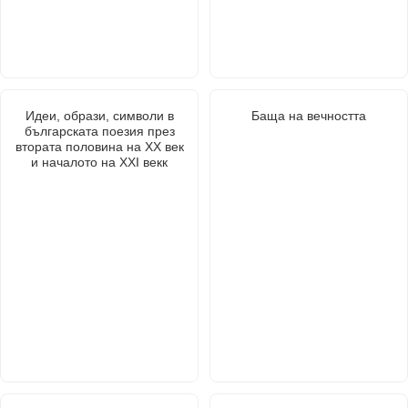
Идеи, образи, символи в
Баща на вечността
българската поезия през
втората половина на ХХ век
и началото на ХХI векк