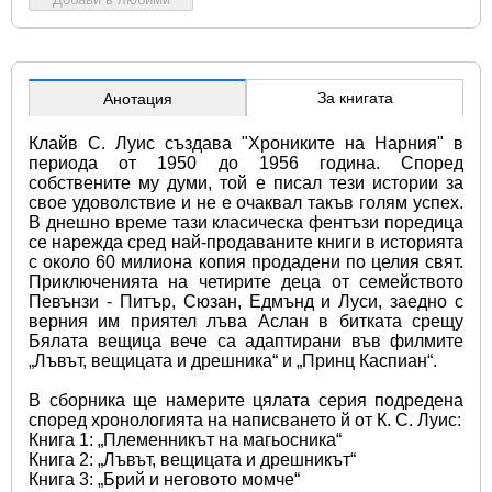
За книгата
Анотация
Клайв С. Луис създава "Хрониките на Нарния" в 
периода от 1950 до 1956 година. Според 
собствените му думи, той е писал тези истории за 
свое удоволствие и не е очаквал такъв голям успех. 
В днешно време тази класическа фентъзи поредица 
се нарежда сред най-продаваните книги в историята 
с около 60 милиона копия продадени по целия свят. 
Приключенията на четирите деца от семейството 
Певънзи - Питър, Сюзан, Едмънд и Луси, заедно с 
верния им приятел лъва Аслан в битката срещу 
Бялата вещица вече са адаптирани във филмите 
„Лъвът, вещицата и дрешника“ и „Принц Каспиан“.
В сборника ще намерите цялата серия подредена 
според хронологията на написването й от К. С. Луис:
Книга 1: „Племенникът на магьосника“
Книга 2: „Лъвът, вещицата и дрешникът“
Книга 3: „Брий и неговото момче“