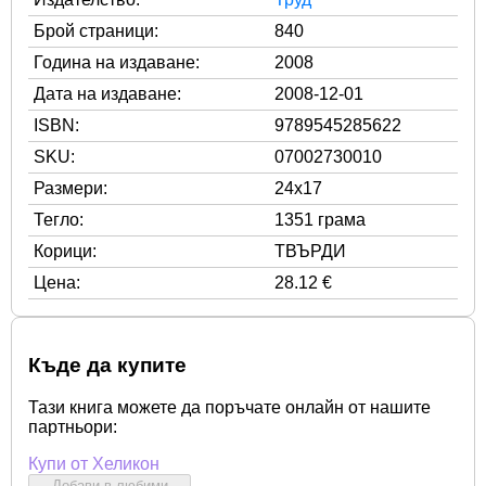
Брой страници:
840
Година на издаване:
2008
Дата на издаване:
2008-12-01
ISBN:
9789545285622
SKU:
07002730010
Размери:
24x17
Тегло:
1351 грама
Корици:
ТВЪРДИ
Цена:
28.12 €
Къде да купите
Тази книга можете да поръчате онлайн от нашите
партньори:
Купи от Хеликон
Добави в любими