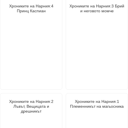
Хрониките на Нарния:4
Хрониките на Нарния:3 Брий
Принц Каспиан
и неговото момче
Хрониките на Нарния:2
Хрониките на Нарния:1
Лъвът, Вещицата и
Племенникът на магьосника
дрешникът