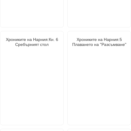
Хрониките на Нарния:Кн. 6
Хрониките на Нарния:5
Сребърният стол
Плаването на "Разсъмване"