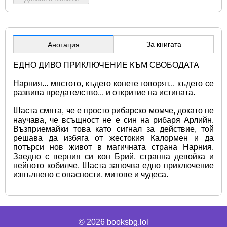
За книгата
Анотация
ЕДНО ДИВО ПРИКЛЮЧЕНИЕ КЪМ СВОБОДАТА
Нарния... мястото, където конете говорят... където се 
развива предателство... и откритие на истината.
Шаста смята, че е просто рибарско момче, докато не 
научава, че всъщност не е син на рибаря Арлийн. 
Възприемайки това като сигнал за действие, той 
решава да избяга от жестокия Калормен и да 
потърси нов живот в магичната страна Нарния. 
Заедно с верния си кон Брий, странна девойка и 
нейното кобилче, Шаста започва едно приключение 
изпълнено с опасности, митове и чудеса.
© 2026
booksbg.lol