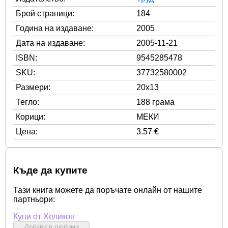
Брой страници:
184
Година на издаване:
2005
Дата на издаване:
2005-11-21
ISBN:
9545285478
SKU:
37732580002
Размери:
20x13
Тегло:
188 грама
Корици:
МЕКИ
Цена:
3.57 €
Къде да купите
Тази книга можете да поръчате онлайн от нашите
партньори:
Купи от Хеликон
Добави в любими