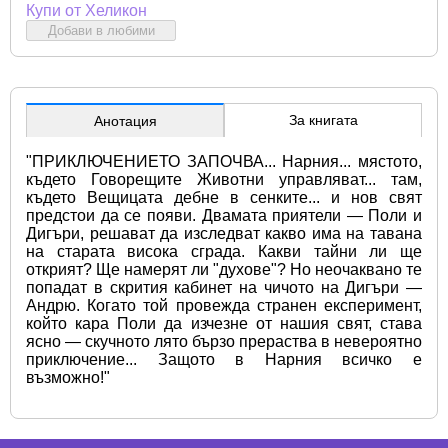
Купи от Хеликон
Добави в любими
За книгата
Анотация
"ПРИКЛЮЧЕНИЕТО ЗАПОЧВА... Нарния... мястото, 
където Говорещите Животни управляват... там, 
където Вещицата дебне в сенките... и нов свят 
предстои да се появи. Двамата приятели — Поли и 
Дигъри, решават да изследват какво има на тавана 
на старата висока сграда. Какви тайни ли ще 
открият? Ще намерят ли "духове"? Но неочаквано те 
попадат в скрития кабинет на чичото на Дигъри — 
Андрю. Когато той провежда странен експеримент, 
който кара Поли да изчезне от нашия свят, става 
ясно — скучното лято бързо прераства в невероятно 
приключение... Защото в Нарния всичко е 
възможно!"