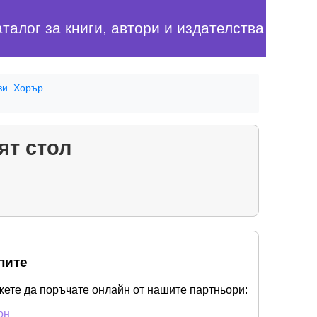
аталог за книги, автори и издателства
зи. Хорър
ят стол
пите
жете да поръчате онлайн от нашите партньори:
он