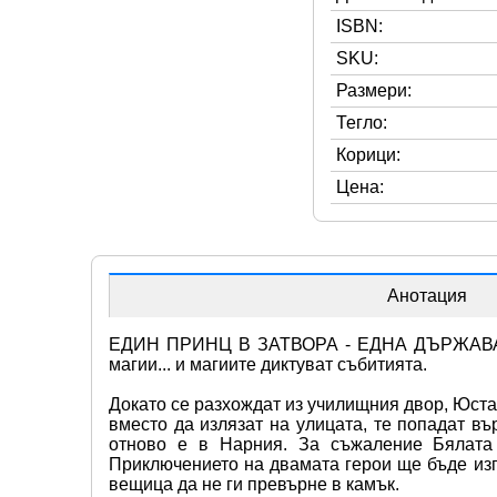
ISBN:
SKU:
Размери:
Тегло:
Корици:
Цена:
Анотация
ЕДИН ПРИНЦ В ЗАТВОРА - ЕДНА ДЪРЖАВА В УГ
магии... и магиите диктуват събитията.
Докато се разхождат из училищния двор, Юста
вместо да излязат на улицата, те попадат въ
отново е в Нарния. За съжаление Бялата
Приключението на двамата герои ще бъде изп
вещица да не ги превърне в камък.