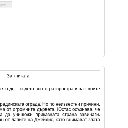
бими
За книгата
де... където злото разпространява своите 
адинската ограда. Но по неизвестни причини, 
ма от огромните дървета, Юстас осъзнава, че 
да унищожи приказната страна завинаги. 
 от лапите на Джейдис, като внимават злата 