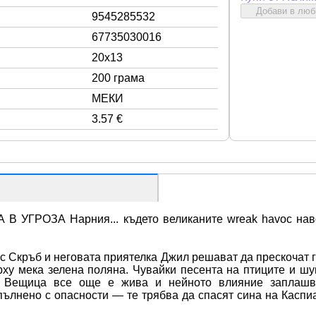
Добави в лю
9545285532
67735030016
20x13
200 грама
МЕКИ
3.57 €
РОЗА Нарния... където великаните wreak havoc навсякъ
с Скръб и неговата приятелка Джил решават да прескочат гр
рху мека зелена поляна. Чувайки песента на птиците и шу
 Вещица все още е жива и нейното влияние заплашва 
ълнено с опасности — те трябва да спасят сина на Каспиан