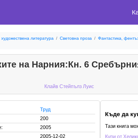
К
 художествена литература
Световна проза
Фантастика, фентъ
ите на Нарния:Кн. 6 Сребърни
Клайв Стейпълз Луис
Труд
Къде да ку
200
Тази книга мо
:
2005
2005-12-02
Купи от Хелик