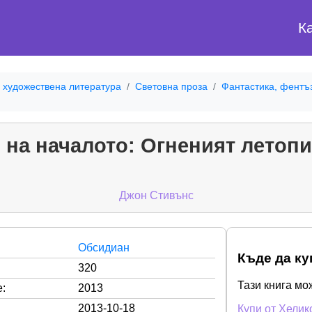
К
 художествена литература
Световна проза
Фантастика, фентъ
 на началото: Огненият летопи
Джон Стивънс
Обсидиан
Къде да ку
320
Тази книга мо
:
2013
2013-10-18
Купи от Хелик