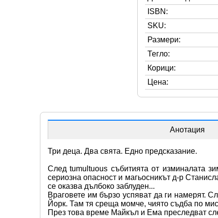
ISBN:
SKU:
Размери:
Тегло:
Корици:
Цена:
Анотация
Три деца. Два свята. Едно предсказание.
След tumultuous събитията от изминалата зи
сериозна опасност и магьосникът д-р Станисла
се оказва дълбоко заблуден...
Враговете им бързо успяват да ги намерят. Сл
Йорк. Там тя среща момче, чиято съдба по мис
През това време Майкъл и Ема преследват след