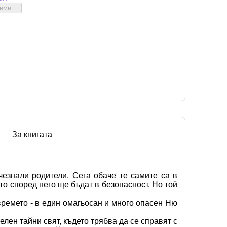
бими
За книгата
езнали родители. Сега обаче те самите са в 
о според него ще бъдат в безопасност. Но той 
времето - в един омагьосан и много опасен Ню 
ен тайни свят, където трябва да се справят с 