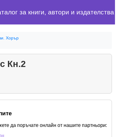
аталог за книги, автори и издателства
зи. Хорър
с Кн.2
пите
жете да поръчате онлайн от нашите партньори:
он