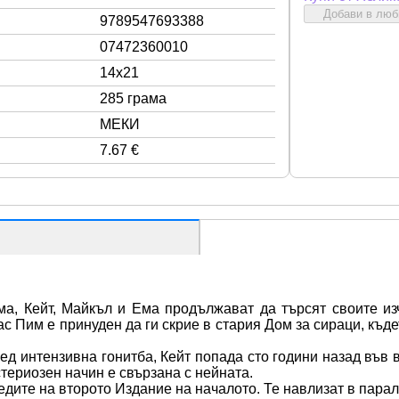
Добави в лю
9789547693388
07472360010
14x21
285 грама
МЕКИ
7.67 €
ма, Кейт, Майкъл и Ема продължават да търсят своите изч
с Пим е принуден да ги скрие в стария Дом за сираци, къдет
ед интензивна гонитба, Кейт попада сто години назад във 
териозен начин е свързана с нейната.
ите на второто Издание на началото. Те навлизат в паралел