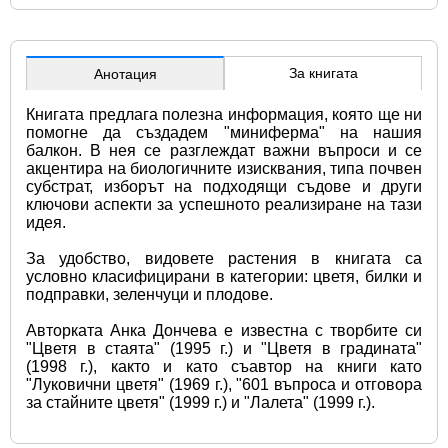
За книгата
Анотация
Книгата предлага полезна информация, която ще ни 
помогне да създадем "миниферма" на нашия 
балкон. В нея се разглеждат важни въпроси и се 
акцентира на биологичните изисквания, типа почвен 
субстрат, изборът на подходящи съдове и други 
ключови аспекти за успешното реализиране на тази 
идея. 
За удобство, видовете растения в книгата са 
условно класифицирани в категории: цветя, билки и 
подправки, зеленчуци и плодове. 
Авторката Анка Дончева е известна с творбите си 
"Цветя в стаята" (1995 г.) и "Цветя в градината" 
(1998 г.), както и като съавтор на книги като 
"Луковични цветя" (1969 г.), "601 въпроса и отговора 
за стайните цветя" (1999 г.) и "Лалета" (1999 г.).