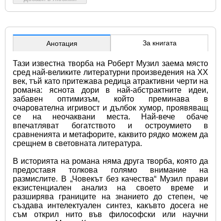
За книгата
Анотация
Тази известна творба на Роберт Музил заема място 
сред най-великите литературни произведения на XX 
век, тъй като притежава редица атрактивни черти на 
романа: яснота дори в най-абстрактните идеи, 
забавен оптимизъм, който преминава в 
очарователна игривост и дълбок хумор, проявяващ 
се на неочаквани места. Най-вече обаче 
впечатляват богатството и остроумието в 
сравненията и метафорите, каквито рядко можем да 
срещнем в световната литература.
В историята на романа няма друга творба, която да 
предоставя толкова голямо внимание на 
размислите. В „Човекът без качества“ Музил прави 
екзистенциален анализ на своето време и 
разширява границите на знанието до степен, че 
създава интелектуален синтез, какъвто досега не 
съм открил нито във философски или научни 