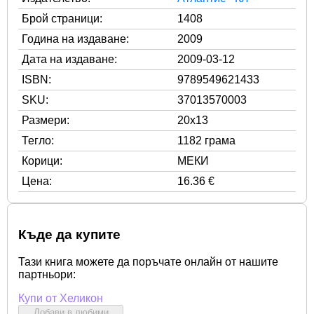
Брой страници:
1408
Година на издаване:
2009
Дата на издаване:
2009-03-12
ISBN:
9789549621433
SKU:
37013570003
Размери:
20x13
Тегло:
1182 грама
Корици:
МЕКИ
Цена:
16.36 €
Къде да купите
Тази книга можете да поръчате онлайн от нашите
партньори:
Купи от Хеликон
Добави в любими