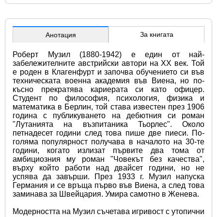
За книгата
Анотация
Роберт Музил (1880-1942) е един от най-
забележителните австрийски автори на ХХ век. Той 
е роден в Клагенфурт и започва обучението си във 
техническата военна академия във Виена, но по-
късно прекратява кариерата си като офицер. 
Студент по философия, психология, физика и 
математика в Берлин, той става известен през 1906 
година с публикуването на дебютния си роман 
"Лутанията на възпитаника Тьорлес". Около 
петнадесет години след това пише две пиеси. По-
голяма популярност получава в началото на 30-те 
години, когато излизат първите два тома от 
амбициозния му роман "Човекът без качества", 
върху който работи над двайсет години, но не 
успява да завърши. През 1933 г. Музил напуска 
Германия и се връща първо във Виена, а след това 
заминава за Швейцария. Умира самотно в Женева.
Модерността на Музил съчетава игривост с утопични 