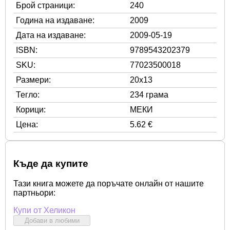
Брой страници:
240
Година на издаване:
2009
Дата на издаване:
2009-05-19
ISBN:
9789543202379
SKU:
77023500018
Размери:
20x13
Тегло:
234 грама
Корици:
МЕКИ
Цена:
5.62 €
Къде да купите
Тази книга можете да поръчате онлайн от нашите
партньори:
Купи от Хеликон
Добави в любими