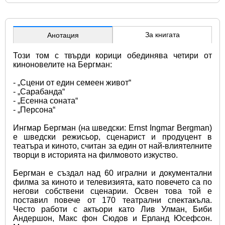
За книгата
Анотация
Този том с твърди корици обединява четири от 
киноновелите на Бергман:
- „Сцени от един семеен живот“
- „Сарабанда“
- „Есенна соната“ 
- „Персона“
Ингмар Бергман (на шведски: Ernst Ingmar Bergman) 
е шведски режисьор, сценарист и продуцент в 
театъра и киното, считан за един от най-влиятелните 
творци в историята на филмовото изкуство.
Бергман е създал над 60 игрални и документални 
филма за киното и телевизията, като повечето са по 
негови собствени сценарии. Освен това той е 
поставил повече от 170 театрални спектакъла. 
Често работи с актьори като Лив Улман, Биби 
Андершон, Макс фон Сюдов и Ерланд Юсефсон. 