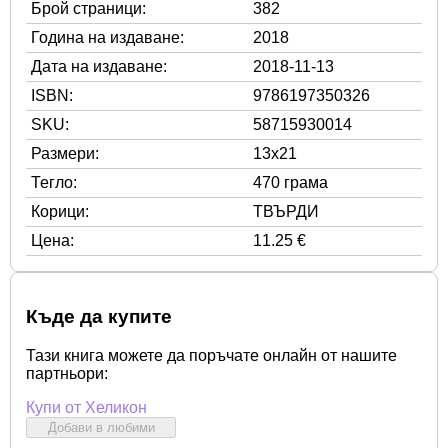
Брой страници:
382
Година на издаване:
2018
Дата на издаване:
2018-11-13
ISBN:
9786197350326
SKU:
58715930014
Размери:
13x21
Тегло:
470 грама
Корици:
ТВЪРДИ
Цена:
11.25 €
Къде да купите
Тази книга можете да поръчате онлайн от нашите
партньори:
Купи от Хеликон
Добави в любими