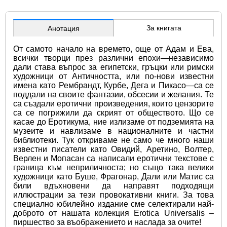
За книгата
Анотация
От самото начало на времето, още от Адам и Ева, 
всички творци през различни епохи—независимо 
дали става въпрос за египетски, гръцки или римски 
художници от Античността, или по-нови известни 
имена като Рембрандт, Курбе, Дега и Пикасо—са се 
поддали на своите фантазии, обсесии и желания. Те 
са създали еротични произведения, които цензорите 
са се погрижили да скрият от обществото. Що се 
касае до Еротикумa, ние излизаме от подземията на 
музеите и навлизаме в националните и частни 
библиотеки. Тук откриваме не само че много наши 
известни писатели като Овидий, Аретино, Волтер, 
Верлен и Мопасан са написали еротични текстове с 
граница към неприличноста; но също така велики 
художници като Буше, Фрагонар, Дали или Матис са 
били вдъхновени да направят подходящи 
иллюстрации за тези провокативни книги. За това 
специално юбилейно издание сме селектирали най-
доброто от нашата колекция Erotica Universalis – 
пиршество за въображението и наслада за очите!