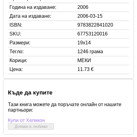
Година на издаване:
2006
Дата на издаване:
2006-03-15
ISBN:
9783822841020
SKU:
67753120016
Размери:
19x14
Тегло:
1246 грама
Корици:
МЕКИ
Цена:
11.73 €
Къде да купите
Тази книга можете да поръчате онлайн от нашите
партньори:
Купи от Хеликон
Добави в любими