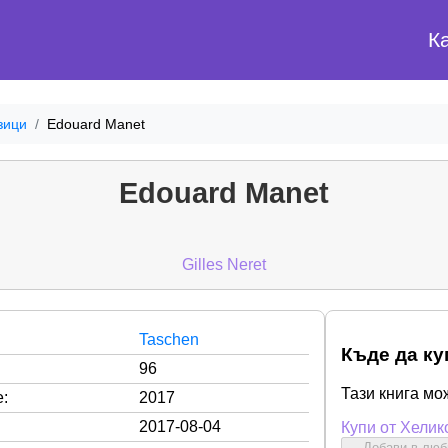
К
зици
Edouard Manet
Edouard Manet
Gilles Neret
Taschen
Къде да ку
96
Тази книга мо
:
2017
2017-08-04
Купи от Хелик
Добави в лю