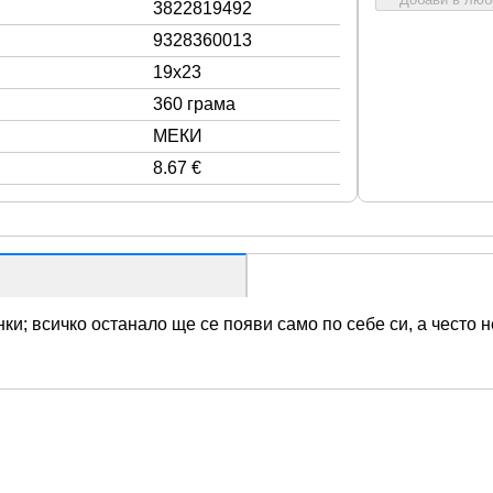
3822819492
9328360013
19x23
360 грама
МЕКИ
8.67 €
ки; всичко останало ще се появи само по себе си, а често н