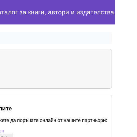
аталог за книги, автори и издателства
пите
жете да поръчате онлайн от нашите партньори:
он
бими