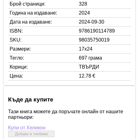
Брой страници:
328
Година на издаване:
2024
Дата на издаване:
2024-09-30
ISBN:
9786190114789
SKU:
98035750019
Размери:
17x24
Тегло:
697 грама
Корици:
ТВЪРДИ
Цена:
12.78 €
Къде да купите
Тази книга можете да поръчате онлайн от нашите
партньори:
Купи от Хеликон
Добави в любими