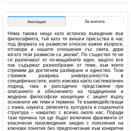
За книгата
Анотация
Няма такова нещо като истинско въведение във 
философията, тъй като тя винаги присъства в нас 
под формата на размисли относно важни въпроси, 
отговори и нашите отношения със света, дори 
когато тези размисли са „малки“. По същество те не 
се различават от по-мащабните идеи, защото все 
пак съдържат разнообразие от теми, към които 
стремим да достигнем разбиране и единство. Този 
стремеж разкрива универсалността в 
специфичностите, което изисква както систематичен 
подход, така и рапсодично представяне при 
описанието и обяснението на традиционни и 
модерни философски концепции с акцент върху 
основните им теми и термини. Те взаимодействащи 
с езика, науката, религията, културата и социалната 
структура – накратко: с всичко около нас. Поради 
тази причина тук ще бъдат включени фрагменти от 
класически произведения заедно с пояснения на 
ключови понятия без предпочитание към конкретни 