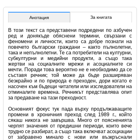
За книгата
Анотация
В този текст са представени подредени по азбучен 
ред и донякъде обяснени термини, свързани с 
феномени и личности, които са добре познати на 
повечето български граждани – както пълнолетни, 
така и непълнолетни. Те са потребители на културни, 
субкултурни и медийни продукти, а също така 
жертви на социалните мрежи и асоциалните си 
мечти. Поради това вероятно не е необходимо да се 
съставя речник; той може да бъде разширяван 
безкрайно и по природа е преходен, дори когато е 
насочен към бъдещи читатели или изследователи на 
отминалите времена. Речникът представлява опит 
за предаване на тази преходност.
Основният фокус тук пада върху продължаващите 
промени в хроничния преход след 1989 г., който 
сякаш никога не завършва. Много от поясненията 
черпят значения от предишни периоди, които вече 
трудно се разбират, а също така включват асоциации 
от забравено минало с нови или възкръснали 