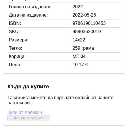
Година на издаване:
2022
Дата на издаване:
2022-05-26
ISBN:
9786190110453
SKU:
98903620019
Размери:
14x22
Тегло:
259 грама
Корици:
МЕКИ
Цена:
10.17 €
Къде да купите
Тази книга можете да поръчате онлайн от нашите
партньори:
Купи от Хеликон
Добави в любими