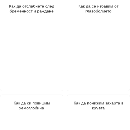
Как да отслабнете след
Как да се избавим от
бременност и раждане
главоболието
Как да си повишим
Как да понижим захарта в
хемоглобина
кръвта