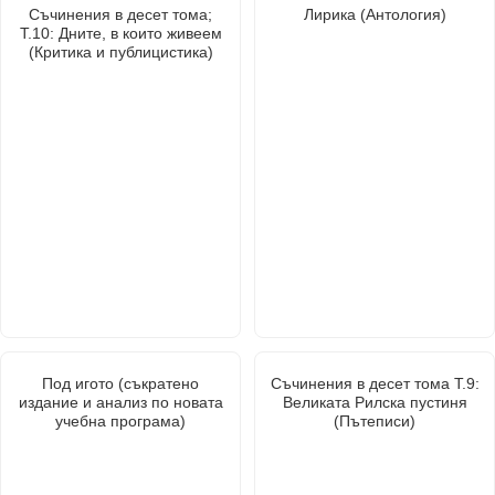
Съчинения в десет тома;
Лирика (Антология)
Т.10: Дните, в които живеем
(Критика и публицистика)
Под игото (съкратено
Съчинения в десет тома Т.9:
издание и анализ по новата
Великата Рилска пустиня
учебна програма)
(Пътеписи)