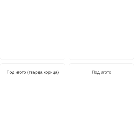
Под игото (твърда корица)
Под игото