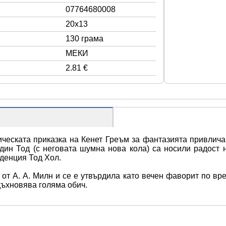
07764680008
20x13
130 грама
МЕКИ
2.81 €
ическата приказка на Кенет Греъм за фантазията привлича 
дин Тод (с неговата шумна нова кола) са носили радост н
денция Тод Хол.
от А. А. Милн и се е утвърдила като вечен фаворит по вре
дъхновява голяма обич.