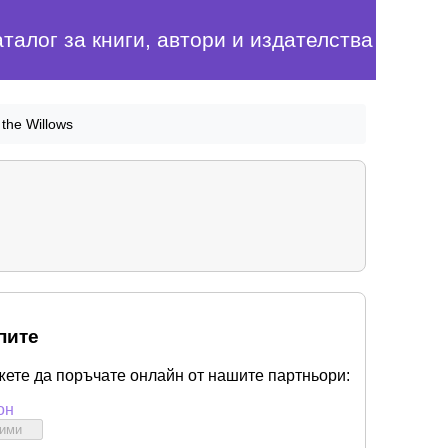
аталог за книги, автори и издателства
 the Willows
пите
жете да поръчате онлайн от нашите партньори:
он
бими