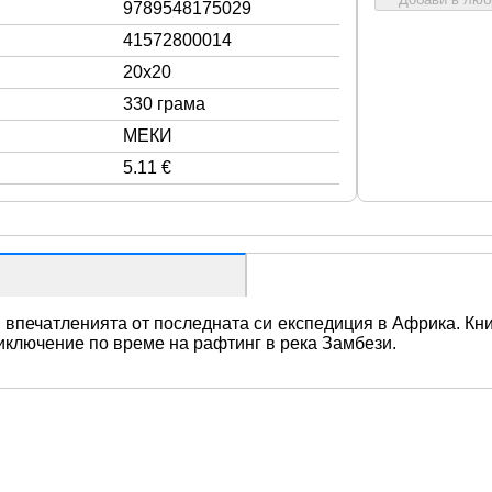
9789548175029
41572800014
20x20
330 грама
МЕКИ
5.11 €
 впечатленията от последната си експедиция в Африка. Книг
риключение по време на рафтинг в река Замбези.