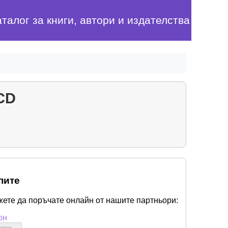
аталог за книги, автори и издателства
CD
пите
жете да поръчате онлайн от нашите партньори:
он
бими