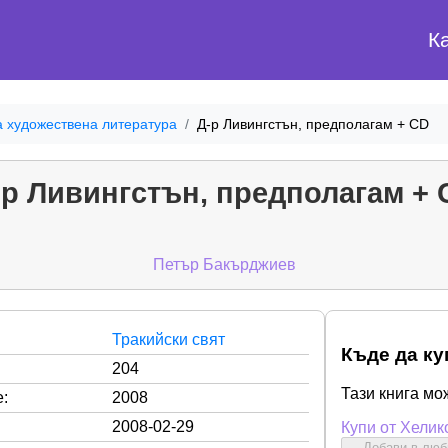
К
а художествена литература
Д-р Ливингстън, предполагам + CD
-р Ливингстън, предполагам + 
Петър Бакърджиев
Тракийски свят
Къде да ку
204
Тази книга мо
:
2008
2008-02-29
Купи от Хелик
Добави в лю