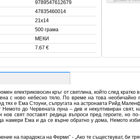
9789547612679
47835460014
21x14
500 грама
МЕКИ
7.67 €
мен електриковосин кръг от светлина, който след кратко в
на с ново небесно тяло. По време на това необичайно я
ред тях е Ема Стоуни, съпругата на астронавта Рийд Маленф
Немото до Червената луна – див и некултивиран свят, н
зи нов свят поставят редица въпроси пред героите, но по-
 намери Ема и да се върне обратно у дома, Немото избир
ние на парадокса на Ферми" - „Ако те съществуват, би тряб