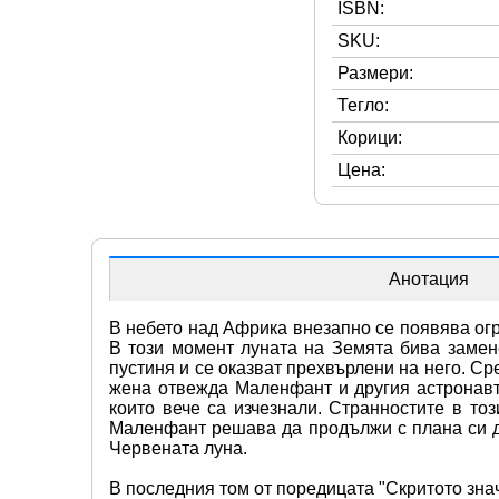
ISBN:
SKU:
Размери:
Тегло:
Корици:
Цена:
Анотация
В небето над Африка внезапно се появява огро
В този момент луната на Земята бива замене
пустиня и се оказват прехвърлени на него. С
жена отвежда Маленфант и другия астронавт 
които вече са изчезнали. Странностите в то
Маленфант решава да продължи с плана си да
Червената луна.
В последния том от поредицата "Скритото значе