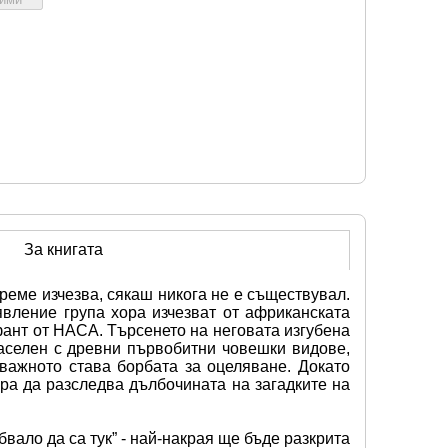
За книгата
реме изчезва, сякаш никога не е съществувал. 
вление група хора изчезват от африканската 
ант от НАСА. Търсенето на неговата изгубена 
аселен с древни първобитни човешки видове, 
важното става борбата за оцеляване. Докато 
а да разследва дълбочината на загадките на 
вало да са тук” - най-накрая ще бъде разкрита 