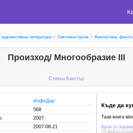
К
 художествена литература
Световна проза
Фантастика, фентъ
Произход/ Многообразие III
Стивън Бакстър
ИнфоДар
Къде да ку
568
Тази книга мо
:
2007
2007-08-21
Купи от Хелик
Добави в лю