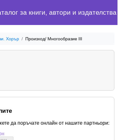
аталог за книги, автори и издателства
зи. Хорър
Произход/ Многообразие III
пите
жете да поръчате онлайн от нашите партньори:
он
бими