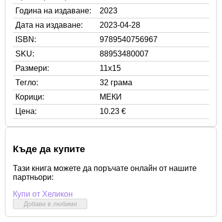
Година на издаване:
2023
Дата на издаване:
2023-04-28
ISBN:
9789540756967
SKU:
88953480007
Размери:
11x15
Тегло:
32 грама
Корици:
МЕКИ
Цена:
10.23 €
Къде да купите
Тази книга можете да поръчате онлайн от нашите
партньори:
Купи от Хеликон
Добави в любими