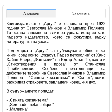
За книгата
Анотация
Книгоиздателство „Аргус“ е основано през 1922 
година от Светослав Минков и Владимир Полянов. 
То остава запомнено в литературната история като 
първото издателство, което се фокусира върху 
литературата на ужаса.
Под марката „Аргус“ са публикувани общо шест 
книги, сред които: „Ужасът. Първо петоколие“ от Ханс 
Хайнц Еверс, „Фантазии“ на Едгар Алън По, както и 
„Стихотворения в проза“ от Станислав 
Пшибишевски. Особено впечатляващи са 
дебютните творби на Светослав Минков и Владимир 
Полянов - "Синята хризантема" и "Смърт", които 
разкриват страховете, завладели човешкия дух.
В съдържанието попадат:
- „Синята хризантема“
- „Serenade melancolique“
- „Малвина“