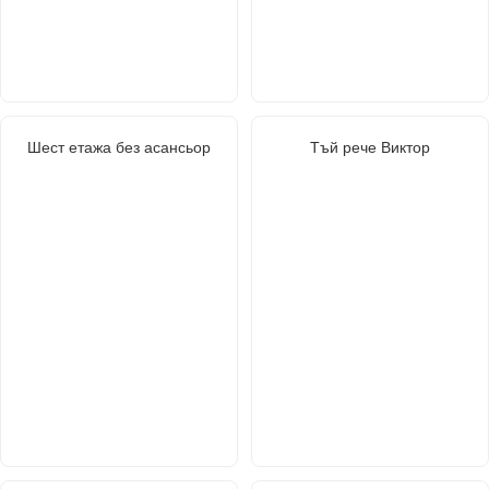
Шест етажа без асансьор
Тъй рече Виктор