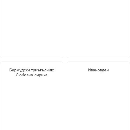
Бермудски триъгълник:
Ивановден
Любовна лирика