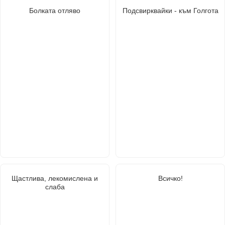
Болката отляво
Подсвирквайки - към Голгота
Щастлива, лекомислена и
Всичко!
слаба