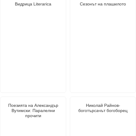
Видрица Literarica
Сезонът на плашилото
Поезията на Александър
Николай Райнов-
Вутимски: Паралелни
боготърсачът богоборец
прочити