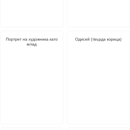
Портрет на художника като
Одисей (твърда корица)
млад