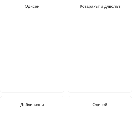
Одисей
Котаракът и дяволът
Дъблинчани
Одисей