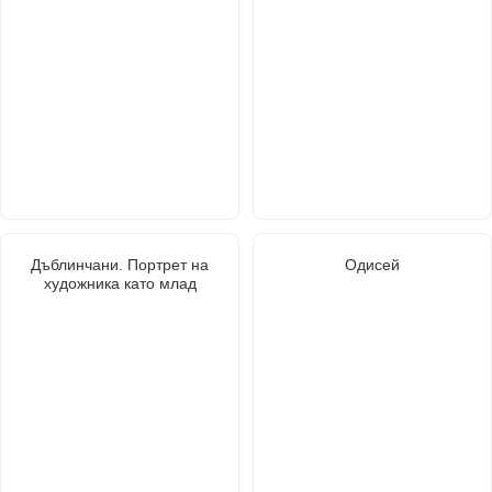
Дъблинчани. Портрет на
Одисей
художника като млад