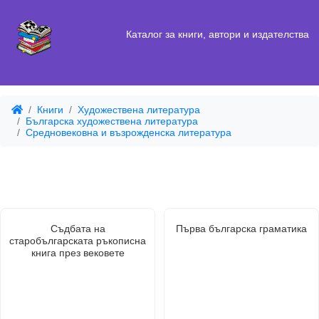
Каталог за книги, автори и издателства
Книги
Художествена литература
Българска художествена литература
Средновековна и възрожденска литература
Съдбата на
Първа българска граматика
старобългарската ръкописна
книга през вековете