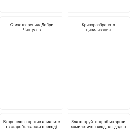
Стихотворения/ Добри
Криворазбраната
Чинтулов
цивилизация
Второ слово против арианите
Златоструй: старобългарски
(в старобългарски превод)
хомилетичен свод, създаден