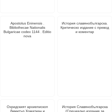
Apostolus Eninensis .
История славянобългарска.
Bibliothecae Nationalis
Критическо издание с превод
Bulgaricae codex 1144 . Editio
и коментар
nova
Охридският архиепископ
История Славянобългарска
Димитър Хоматиан и
(Специално издание за