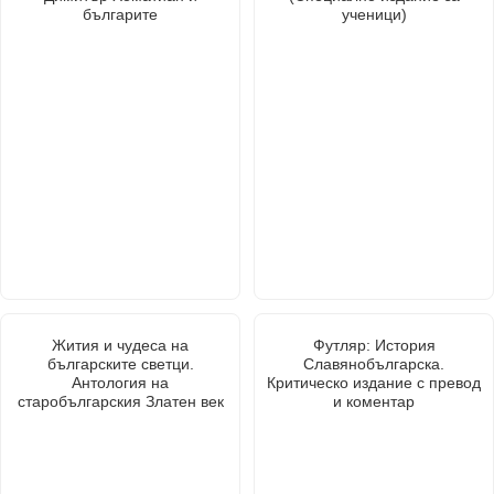
българите
ученици)
Жития и чудеса на
Футляр: История
българските светци.
Славянобългарска.
Антология на
Критическо издание с превод
старобългарския Златен век
и коментар