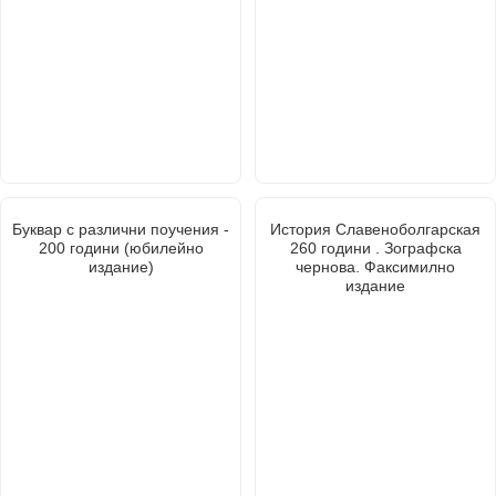
Буквар с различни поучения -
История Славеноболгарская
200 години (юбилейно
260 години . Зографска
издание)
чернова. Факсимилно
издание