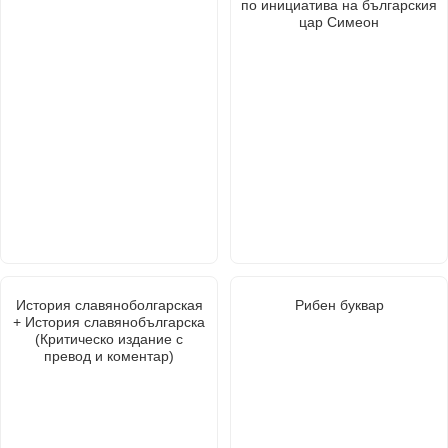
по инициатива на българския
цар Симеон
История славяноболгарская
Рибен буквар
+ История славянобългарска
(Критическо издание с
превод и коментар)