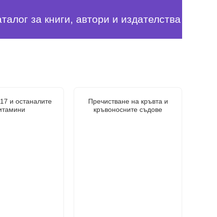
аталог за книги, автори и издателства
B17 и останалите
Пречистване на кръвта и
итамини
кръвоносните съдове