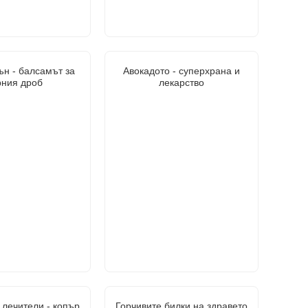
ън - балсамът за
Авокадото - суперхрана и
рния дроб
лекарство
лечители - копър,
Горчивите билки на здравето