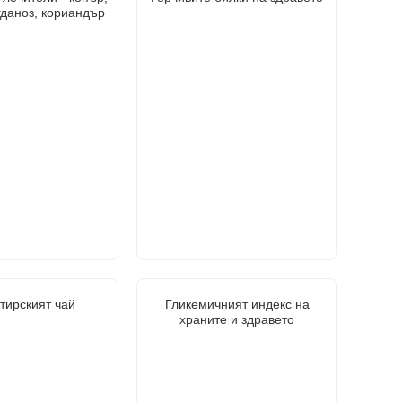
гданоз, кориандър
тирският чай
Гликемичният индекс на
храните и здравето