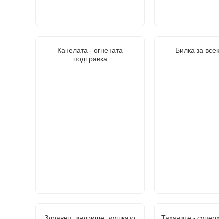
Канелата - огнената
Билка за все
подправка
Здравец, индрише, мушкато
Таханите - супер