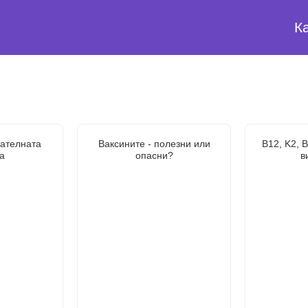
К
хателната
Ваксините - полезни или
В12, K2, 
а
опасни?
в