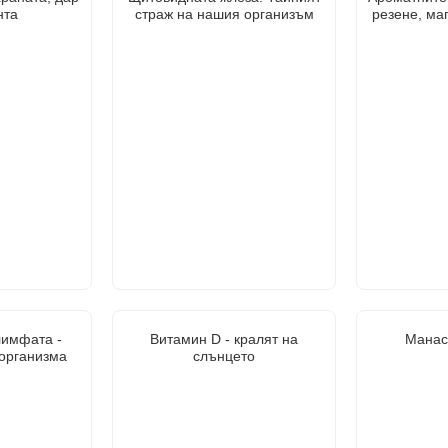
нта
страж на нашия организъм
резене, ма
лимфата -
Витамин D - кралят на
Манас
 организма
слънцето