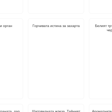
ки орган
Горчивата истина за захарта
Белият тр
че
храната, дар
Щитовидната жлеза. Тайният
Ароматните 