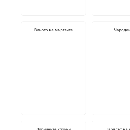
Виното на мъртвите
Чародеи
Лиричните клоуни
Зарядът на 