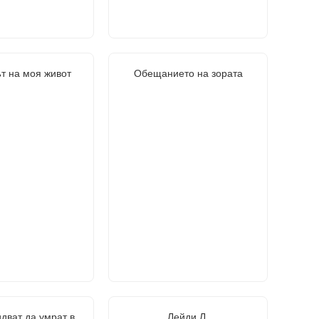
т на моя живот
Обещанието на зората
дват да умрат в
Лейди Л.