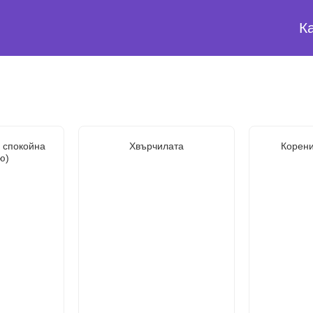
К
 спокойна
Хвърчилата
Корени
ю)