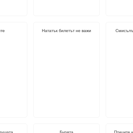
те
Нататък билетът не важи
Смисълъ
душата
Бурята
Птиците и